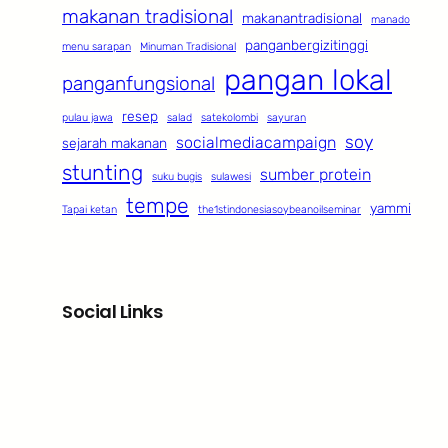
makanan tradisional
makanantradisional
manado
panganbergizitinggi
menu sarapan
Minuman Tradisional
pangan lokal
panganfungsional
resep
pulau jawa
salad
satekolombi
sayuran
soy
socialmediacampaign
sejarah makanan
stunting
sumber protein
suku bugis
sulawesi
tempe
yammi
Tapai ketan
the1stindonesiasoybeanoilseminar
Social Links
Facebook
Twitter
LinkedIn
Instagram