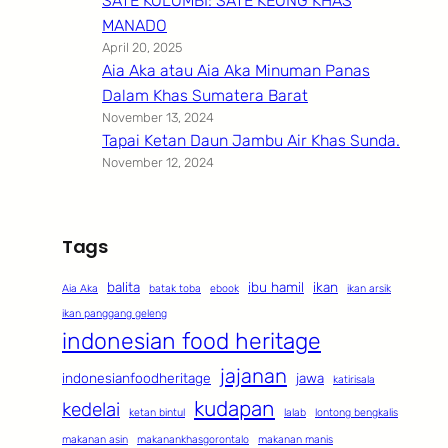
SATE KOLOMBI: SATE KEONG KHAS
MANADO
April 20, 2025
Aia Aka atau Aia Aka Minuman Panas
Dalam Khas Sumatera Barat
November 13, 2024
Tapai Ketan Daun Jambu Air Khas Sunda.
November 12, 2024
Tags
balita
ibu hamil
ikan
Aia Aka
batak toba
ebook
ikan arsik
ikan panggang geleng
indonesian food heritage
jajanan
indonesianfoodheritage
jawa
katirisala
kudapan
kedelai
ketan bintul
lalab
lontong bengkalis
makanan asin
makanankhasgorontalo
makanan manis