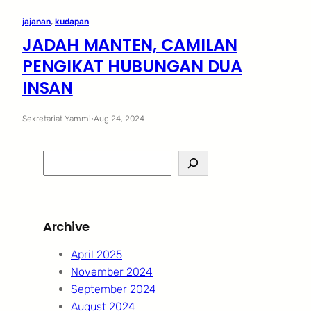
jajanan
, 
kudapan
JADAH MANTEN, CAMILAN
PENGIKAT HUBUNGAN DUA
INSAN
Sekretariat Yammi
·
Aug 24, 2024
S
e
a
r
Archive
c
h
April 2025
November 2024
September 2024
August 2024