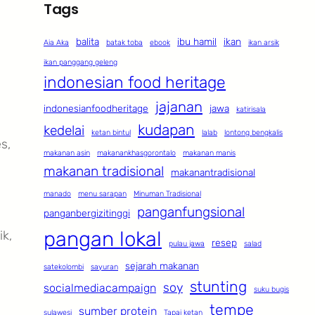
Tags
balita
ibu hamil
ikan
Aia Aka
batak toba
ebook
ikan arsik
ikan panggang geleng
indonesian food heritage
jajanan
indonesianfoodheritage
jawa
katirisala
kudapan
kedelai
ketan bintul
lalab
lontong bengkalis
s,
makanan asin
makanankhasgorontalo
makanan manis
makanan tradisional
makanantradisional
manado
menu sarapan
Minuman Tradisional
panganfungsional
panganbergizitinggi
pangan lokal
ik,
resep
pulau jawa
salad
sejarah makanan
satekolombi
sayuran
stunting
soy
socialmediacampaign
suku bugis
tempe
sumber protein
sulawesi
Tapai ketan