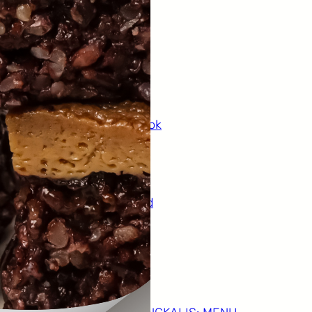
Categories
ebook
jajanan
kudapan
lauk pauk
makanan pokok
minuman
news
sayuran
Uncategorized
Recent Posts