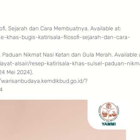
sofi, Sejarah dan Cara Membuatnya. Available at:
e-khas-bugis-katirisala-filosofi-sejarah-dan-cara-
, Paduan Nikmat Nasi Ketan dan Gula Merah. Available a
dayat-alsair/resep-katirisala-khas-sulsel-paduan-nikm
4 Mei 2024).
s://warisanbudaya.kemdikbud.go.id/?
24