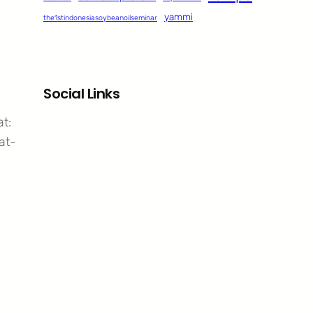
yammi
the1stindonesiasoybeanoilseminar
Social Links
t:
Facebook
Twitter
LinkedIn
Instagram
at-