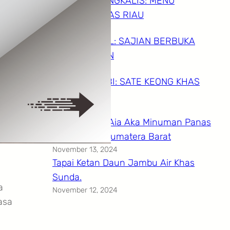
LONTONG BENGKALIS: MENU
SARAPAN KHAS RIAU
April 20, 2025
KETAN BINTUL: SAJIAN BERBUKA
KHAS BANTEN
April 20, 2025
SATE KOLOMBI: SATE KEONG KHAS
MANADO
April 20, 2025
Aia Aka atau Aia Aka Minuman Panas
Dalam Khas Sumatera Barat
November 13, 2024
Tapai Ketan Daun Jambu Air Khas
Sunda.
a
November 12, 2024
asa