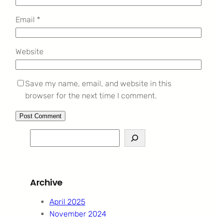
Email
*
Website
Save my name, email, and website in this
browser for the next time I comment.
S
e
a
r
Archive
c
h
April 2025
November 2024