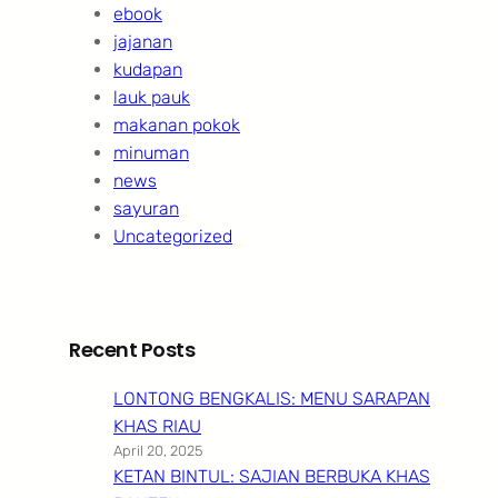
ebook
jajanan
kudapan
lauk pauk
makanan pokok
minuman
news
sayuran
Uncategorized
Recent Posts
LONTONG BENGKALIS: MENU SARAPAN
KHAS RIAU
April 20, 2025
KETAN BINTUL: SAJIAN BERBUKA KHAS