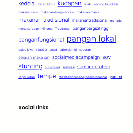
kudapan
kedelai
ketan bintul
lalab
lontong bengkalis
makanan asin
makanankhasgorontalo
makanan manis
makanan tradisional
makanantradisional
manado
panganbergizitinggi
menu sarapan
Minuman Tradisional
pangan lokal
panganfungsional
resep
pulau jawa
salad
satekolombi
sayuran
soy
socialmediacampaign
sejarah makanan
stunting
sumber protein
suku bugis
sulawesi
tempe
yammi
Tapai ketan
the1stindonesiasoybeanoilseminar
Social Links
Facebook
Twitter
LinkedIn
Instagram