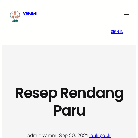
Skip
YAMMI
to
content
SIGN IN
Resep Rendang
Paru
admin.yammi
·
Sep 20, 2021
·
lauk pauk