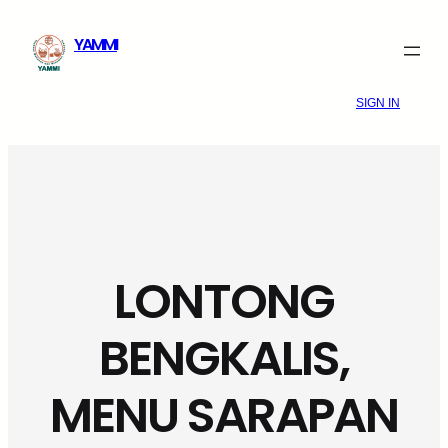
Skip
YAMMI
to
content
SIGN IN
LONTONG
BENGKALIS,
MENU SARAPAN