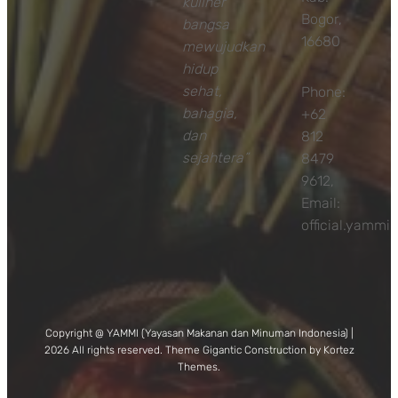
kuliner
Bogor,
bangsa
16680
mewujudkan
hidup
sehat,
Phone:
bahagia,
+62
dan
812
sejahtera”
8479
9612,
Email:
official.yamm
Copyright @ YAMMI (Yayasan Makanan dan Minuman Indonesia) |
2026 All rights reserved. Theme Gigantic Construction by Kortez
Themes.