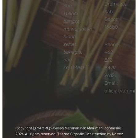
Dramaga,
dan
Kab.
kuliner
Bogor,
bangsa
16680
mewujudkan
hidup
sehat,
Phone:
bahagia,
+62
dan
812
sejahtera”
8479
9612,
Email:
official.yamm
Copyright @ YAMMI (Yayasan Makanan dan Minuman Indonesia) |
2026 All rights reserved. Theme Gigantic Construction by Kortez