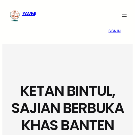
Skip
YAMMI
to
content
SIGN IN
KETAN BINTUL,
SAJIAN BERBUKA
KHAS BANTEN