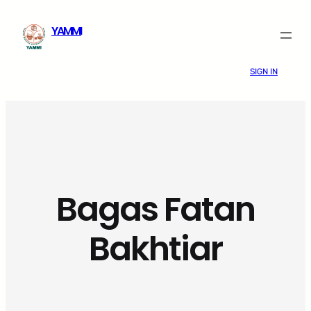
Skip
YAMMI
to
content
SIGN IN
Bagas Fatan
Bakhtiar