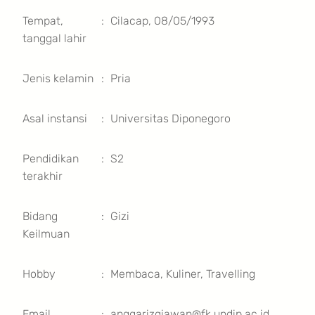
Tempat,
:
Cilacap, 08/05/1993
tanggal lahir
Jenis kelamin
:
Pria
Asal instansi
:
Universitas Diponegoro
Pendidikan
:
S2
terakhir
Bidang
:
Gizi
Keilmuan
Hobby
:
Membaca, Kuliner, Travelling
Email
:
anggarizqiawan@fk.undip.ac.id