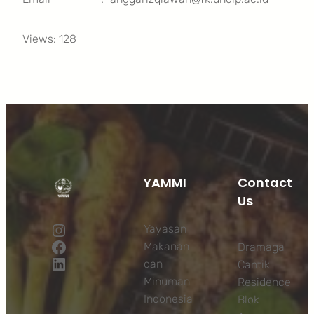
Views: 128
YAMMI
Contact
Us
Instagram
Yayasan
Facebook
Makanan
Dramaga
LinkedIn
dan
Cantik
Minuman
Residence
Indonesia
Blok